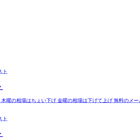
スト
ト
 木曜の相場はちょい下げ 金曜の相場は下げて上げ 無料のメ
スト
ト